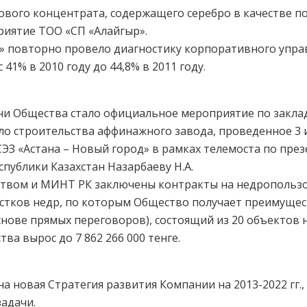
вого концентрата, содержащего серебро в качестве по
риятие ТОО «СП «Алайгыр».
» повторно провело диагностику корпоративного управ
 41% в 2010 году до 44,8% в 2011 году.
и Общества стало официальное мероприятие по заклад
ло строительства аффинажного завода, проведенное 3 
СЭЗ «Астана – Новый город» в рамках телемоста по пре
публики Казахстан Назарбаеву Н.А.
ством и МИНТ РК заключены контракты на недропользо
стков недр, по которым Общество получает преимуще
снове прямых переговоров), состоящий из 20 объектов 
ва вырос до 7 862 266 000 тенге.
а новая Стратегия развития Компании на 2013-2022 гг.
задачи.