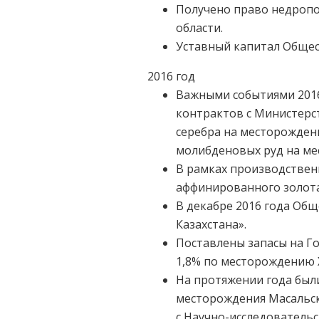
Получено право недропо
области.
Уставный капитал Обществ
2016 год
Важными событиями 2016
контрактов с Министерс
серебра на месторожден
молибденовых руд на ме
В рамках производствен
аффинированного золота (
В декабре 2016 года Общ
Казахстана».
Поставлены запасы на Го
1,8% по месторождению 
На протяжении года был
месторождения Масальск
с Научно-исследовательс