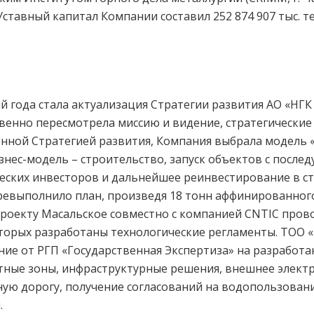
 Уставный капитал Компании составил 252 874 907 тыс. т
 года стала актуализация Стратегии развития АО «НГК 
твенно пересмотрела миссию и видение, стратегические 
енной Стратегией развития, Компания выбрала модель 
нес-модель – строительство, запуск объектов с после
еских инвесторов и дальнейшее реинвестирование в с
ревыполнило план, произведя 18 тонн аффинированного
проекту Масальское совместно с компанией CNTIC пр
оторых разработаны технологические регламенты. ТОО 
ие от РГП «Государственная Экспертиза» на разработа
тные зоны, инфраструктурные решения, внешнее электр
ую дорогу, получение согласований на водопользовани
.