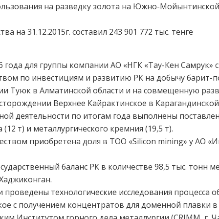
льзования на разведку золота на Южно-Мойынтинской
а на 31.12.2015г. составил 243 901 772 тыс. тенге
 года для группы компании АО «НГК «Тау-Кен Самрук» 
твом по инвестициям и развитию РК на добычу барит-п
ии Туюк в Алматинской области и на совмещенную разв
сторождении Верхнее Кайрактинское в Карагандинской 
ной деятельности по итогам года выполнены поставле
12 т) и металлургического кремния (19,5 т).
еством приобретена доля в ТОО «Silicon mining» у АО 
сударственный баланс РК в количестве 98,5 тыс. тонн 
Хаджиконган.
и проведены технологические исследования процесса 
ое с получением концентратов для доменной плавки в 
ким Институтом горного дела металлургии (CRIMM, г. Ч