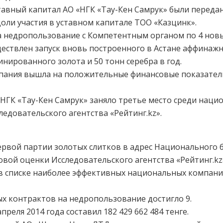
уставный капитал АО «НГК «Тау-Кен Самрук» были пере
 доли участия в уставном капитале ТОО «Казцинк».
 недропользование с Компетентным органом по 4 нов
ществлен запуск вновь построенного в Астане аффинажн
ированного золота и 50 тонн серебра в год.
мпания вышла на положительные финансовые показатели
«НГК «Тау-Кен Самрук» заняло третье место среди нац
едовательского агентства «Рейтинг.kz».
рвой партии золотых слитков в адрес Национального б
вой оценки Исследовательского агентства «Рейтинг.kz
 в списке наиболее эффективных национальных компани
х контрактов на недропользование достигло 9.
преля 2014 года составил 182 429 662 484 тенге.