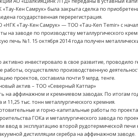
 акций АО «ШалкияЦинк ЛТД» переданы в уставный капит
К «Тау-Кен Самрук» была закрыта сделка по приобретен
едена государственная перерегистрация.
 «НГК «Тау-Кен Самрук» — ТОО «Tau-Ken Temir» с начал
ты на заводе по производству металлургического крем
ую печь №1. 15 октября 2014 года получен металлическ
о активно инвестировало в свое развитие, проводило 
е работы, осуществляло производственную деятельнос
цию проектов, составила почти 9 млрд. тенге.
новый актив – ТОО «Северный Катпар
»
ь на аффинажном и кремниевом заводах. По итогам го
а и 11,25 тыс. тонн металлургического кремния.
товительные и горно-капитальные работы по проекта
оительства ГОКа и металлургического завода по проек
и ввод в эксплуатацию второй рудотермической печи 
акуумной дистилляции серебра на аффинажном заводе.