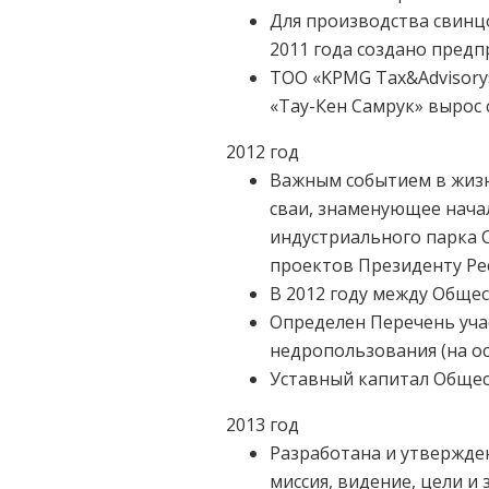
Для производства свинцо
2011 года создано предп
ТОО «KPMG Tax&Advisory
«Тау-Кен Самрук» вырос с
2012 год
Важным событием в жизн
сваи, знаменующее нача
индустриального парка 
проектов Президенту Рес
В 2012 году между Обще
Определен Перечень уча
недропользования (на о
Уставный капитал Общест
2013 год
Разработана и утвержден
миссия, видение, цели и 