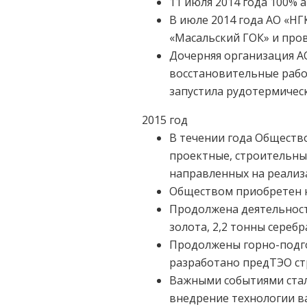
11 июля 2014 года 100%
В июле 2014 года АО «НГ
«Масальский ГОК» и пров
Дочерняя организация АО
восстановительные рабо
запустила рудотермическ
2015 год
В течении года Обществ
проектные, строительны
направленных на реализа
Обществом приобретен 
Продолжена деятельност
золота, 2,2 тонны серебр
Продолжены горно-подго
разработано предТЭО стр
Важными событиями стал
внедрение технологии в