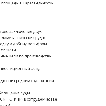
 площади в Карагандинской
стало заключение двух
олиметаллических руд и
едку и добычу вольфрам-
области.
нные цели по производству
«Инвестиционный фонд
меди при среднем содержании
обогащения руды
CNTIC (КНР) в сотрудничестве
анша).