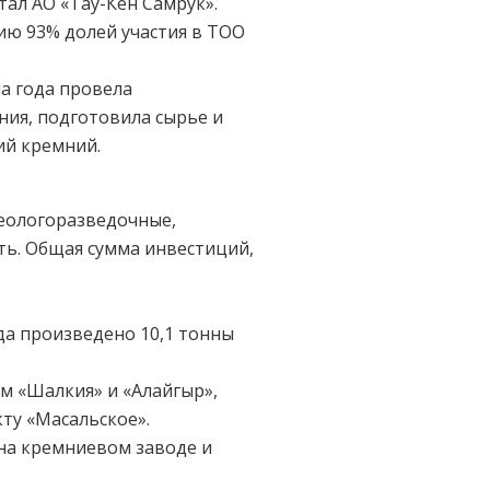
ал АО «Тау-Кен Самрук».
ию 93% долей участия в ТОО
а года провела
ния, подготовила сырье и
ий кремний.
геологоразведочные,
ть. Общая сумма инвестиций,
да произведено 10,1 тонны
м «Шалкия» и «Алайгыр»,
ту «Масальское».
на кремниевом заводе и