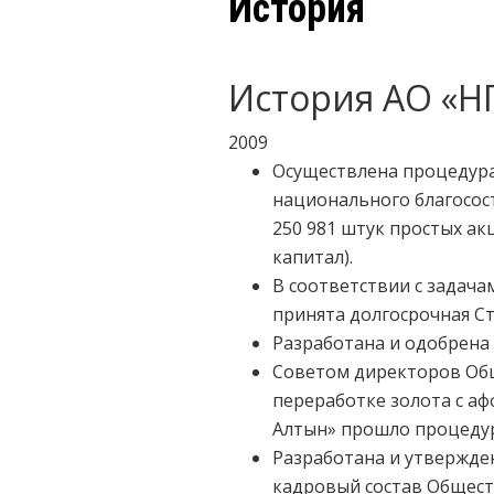
История
История АО «НГ
2009
Осуществлена процедура
национального благосост
250 981 штук простых ак
капитал).
В соответствии с задач
принята долгосрочная С
Разработана и одобрена
Советом директоров Общ
переработке золота с а
Алтын» прошло процедур
Разработана и утвержде
кадровый состав Общест