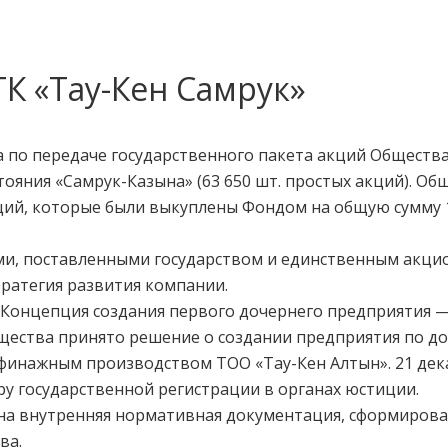
К «Тау-Кен Самрук»
 по передаче государственного пакета акций Общества
ояния «Самрук-Казына» (63 650 шт. простых акций). О
ций, которые были выкуплены Фондом на общую сумму 1 
ами, поставленными государством и единственным акци
тратегия развития компании.
 Концепция создания первого дочернего предприятия —
ества принято решение о создании предприятия по д
ффинажным производством ТОО «Тау-Кен Алтын». 21 дека
у государственной регистрации в органах юстиции.
на внутренняя нормативная документация, сформирова
ва.