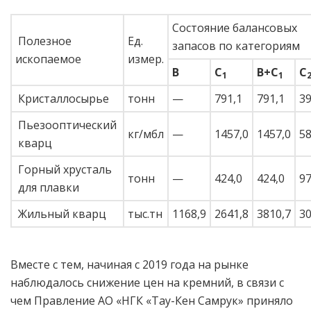
Состояние балансовых
Полезное
Ед.
запасов по категориям
ископаемое
измер.
В
С
В+С
С
1
1
Кристаллосырье
тонн
—
791,1
791,1
39
Пьезооптический
кг/мбл
—
1457,0
1457,0
58
кварц
Горный хрусталь
тонн
—
424,0
424,0
97
для плавки
Жильный кварц
тыс.тн
1168,9
2641,8
3810,7
30
Вместе с тем, начиная с 2019 года на рынке
наблюдалось снижение цен на кремний, в связи с
чем Правление АО «НГК «Тау-Кен Самрук» приняло