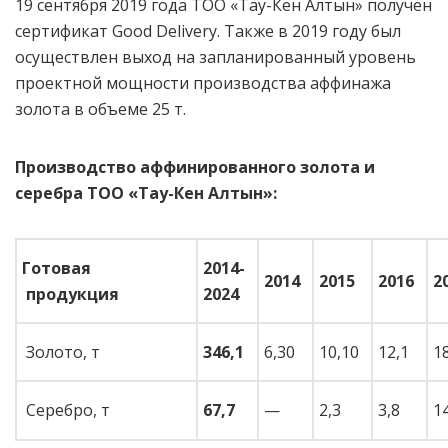
19 сентября 2019 года ТОО «Тау-Кен Алтын» получен
сертификат Good Delivery. Также в 2019 году был
осуществлен выход на запланированный уровень
проектной мощности производства аффинажа
золота в объеме 25 т.
Производство аффинированного золота и
серебра ТОО «Тау-Кен Алтын»:
Готовая
2014-
2014
2015
2016
2
продукция
2024
Золото, т
34
6
,
1
6,30
10,10
12,1
1
Серебро, т
6
7
,
7
—
2,3
3,8
1