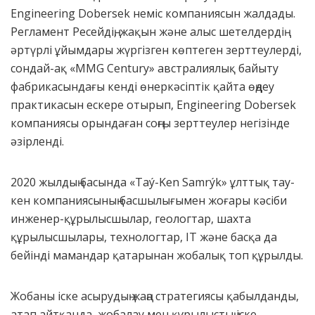
Engineering Dobersek неміс компаниясын жалдады.
Регламент Ресейдің, жақын және алыс шетелдердің
әртүрлі ұйымдары жүргізген көптеген зерттеулерді,
сондай-ақ «MMG Century» австралиялық байыту
фабрикасындағы кенді өнеркәсіптік қайта өңдеу
практикасын ескере отырып, Engineering Dobersek
компаниясы орындаған соңғы зерттеулер негізінде
әзірленді.
2020 жылдың басында «Taý-Ken Samrýk» ұлттық тау-
кен компаниясының басшылығымен жоғары кәсіби
инженер-құрылысшылар, геологтар, шахта
құрылысшылары, технологтар, IT және басқа да
бейінді мамандар қатарынан жобалық топ құрылды.
Жобаны іске асырудың жаңа стратегиясы қабылданды,
атап айтқанда, жобалау мен құрылыстың іске