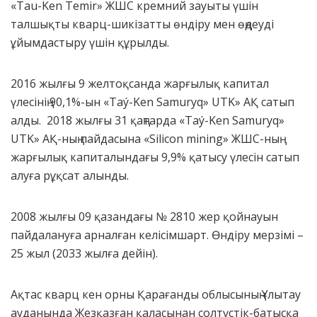
«Tau-Ken Temir» ЖШС кремний зауыты үшін
талшықты кварц-шикізатты өндіру мен өңдеуді
ұйымдастыру үшін құрылды.
2016 жылғы 9 желтоқсанда жарғылық капитал
үлесінің 90,1%-ын «Taý-Ken Samuryq» UTK» АҚ сатып
алды. 2018 жылғы 31 қаңтарда «Taý-Ken Samuryq»
UTK» АҚ-ның пайдасына «Silicon mining» ЖШС-ның
жарғылық капиталындағы 9,9% қатысу үлесін сатып
алуға рұқсат алынды.
2008 жылғы 09 қазандағы № 2810 жер қойнауын
пайдалануға арналған келісімшарт. Өндіру мерзімі –
25 жыл (2033 жылға дейін).
Ақтас кварц кен орны Қарағанды облысының Ұлытау
ауданында Жезқазған қаласынан солтүстік-батысқа