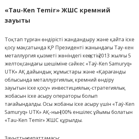
«
Tau-Ken Temir
»
ЖШС кремний
зауыты
Тоқтап тұрған өндірісті жандандыру және қайта іске
қосу мақсатында ҚР Президенті жанындағы Тау-кен
металлургия қызметі жөніндегі кеңестің 2013 жылғы 5
желтоқсандағы шешіміне сәйкес «Taý-Ken Samuryq»
UTK» АҚ дайындық жұмыстары және «Қарағанды
облысында металлургиялық кремний өндіру
зауытын іске қосу» инвестициялық-стратегиялық
жобасын іске асыру операторы болып
тағайындалды. Осы жобаны іске асыру үшін «Taý-Ken
Samuryq» UTK» АҚ-ның 100% еншілес ұйымы болатын
«Tau-Ken Temir» ЖШС құрылды.
Зауыттың сипаттамасы: