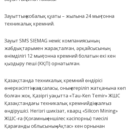
Зауыттың жобалық қуаты – жылына 24 мың тонна
техникалық кремний.
Зауыт SMS SIEMAG неміс компаниясының
жабдықтарымен жарақталған, әрқайсысының
өнімділігі 12 мың тонна кремний болатын екі кен
қыздыру пеші (КҚП) орнатылған.
Қазақстанда техникалық кремний өндірісі
өнеркәсіптің жаңа саласы, оның игеріліп жатқанына көп
болған жоқ. Қазіргі уақытта «Tau-Ken Temir» ЖШС
Қазақстандағы техникалық кремнийдің жалғыз
өндірушісі. Негізгі шикізат, кварц «Silicon Mining»
ЖШС-ға (Қоғамның еншілес кәсіпорны) тиесілі
Қарағанды облысының «Ақтас» кен орнынан