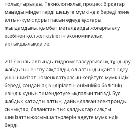
толықтырылды. Технологиялық процесс бірқатар
маңызды міндеттерді шешуге мүмкіндік береді және
алтын-күміс қорытпасын өңдеудің жоғары
жылдамдығы, қымбат металдарды жоғарғы алу
есебінен қол жеткізілетін экономикалық
артықшылыққа ие.
2017 жылы алтынды гидрометаллургиялық тұндыру
жабдығын енгізу аяқталды, ол алтынды қайта өңдеу
үшін шикізат номенклатурасын кеңейтуге мүмкіндік
береді, сондай-ақ өндірілетін өнімнің бір бөлігінің
өзіндік құнын төмендетуге ықпалын тигізді. Бұл
жабдық катодты алтын, дайындалған электронды
сынықтар, баланстан тыс қалдықтар сияқты
шикізаттың қосымша түрлерін өңдеуге мүмкіндік
берді.