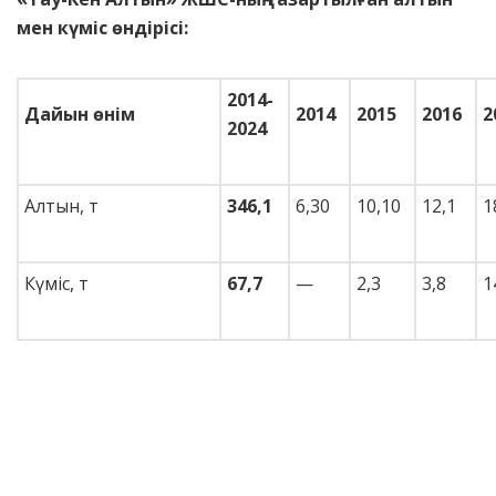
мен күміс өндірісі:
2014-
Дайын
ө
нім
2014
2015
2016
2
2024
Алтын, т
34
6
,
1
6,30
10,10
12,1
1
Күміс, т
6
7
,
7
—
2,3
3,8
1