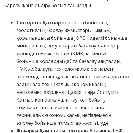
барлау және өндіру болып табылады.
Солтүстік Қатпар
кен орны бойынша,
геологиялық барлау жұмыстарының (ГБЖ)
қорытындысы бойынша JORC Кодексі бойынша
минералдық ресурстарды бағалау және Қор
жөніндегі мемлекеттік (ҚМК) комиссия
бойынша қорларды қайта бағалау аяқталды,
ТМК жобалауға технологиялық регламент
әзірленді, кеніш құрылысы инвестицияларының
алдын ала техникалық-экономикалық
негіздемесі әзірленді. Қазіргі таңда Солтүстік
Қатпар кен орны үшін тау-кен байыту
комбинатын салу инвестицияларының
техникалық-экономикалық негіздемесін
әзірлеу бойынша жұмыстар жүргізілуде.
Жоғарғы Қайрақты
кен орны бойынша ГБЖ