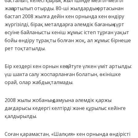
басталып, келесі қырық жыл ішінде мезгіл-мезгіл
жаңартылып отырды. 80-ші жылдардың ортасынан
бастап 2008 жылға дейін кен орнында кен өндіру
жүргізілді, бірақ металдарға әлемдік бағаның күрт
өсуіне байланысты кеніш жұмыс істеп тұрған уақыт
бойы өндіру тұрақты болған жоқ, ал жұмыс бірнеше
рет тоқтатылды.
Бір кездері кен орнын кеңейтуге үлкен үміт артылды:
үш шахта салу жоспарланған болатын, өкінішке
орай, олар жабдықталмады.
2008 жылы жобаның дамуына әлемдік қаржы
дағдарысы кедергі келтірді және құрылыс кейінге
қалдырылды.
Соған қарамастан, «Шалқия» кен орнында өндірісті