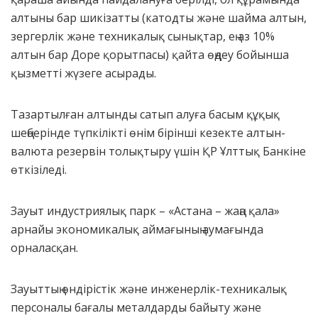
алтыны бар шикізатты (катодты және шайма алтын,
зергерлік және техникалық сынықтар, ең аз 10%
алтын бар Доре қорытпасы) қайта өңдеу бойынша
қызметті жүзеге асырады.
Тазартылған алтынды сатып алуға басым құқық
шеңберінде түпкілікті өнім бірінші кезекте алтын-
валюта резервін толықтыру үшін ҚР Ұлттық Банкіне
өткізіледі.
Зауыт индустриялық парк – «Астана – жаңа қала»
арнайы экономикалық аймағының аумағында
орналасқан.
Зауыттың өндірістік және инженерлік-техникалық
персоналы бағалы металдарды байыту және