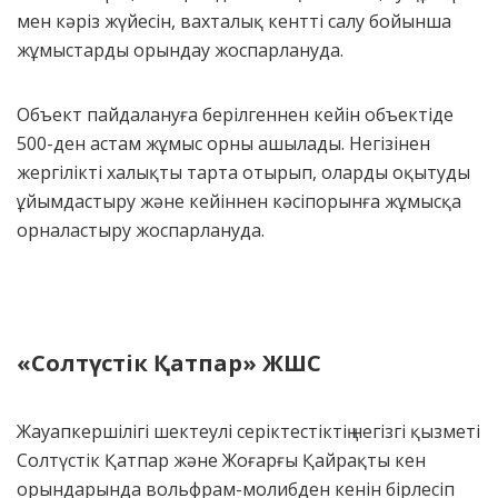
мен кәріз жүйесін, вахталық кентті салу бойынша
жұмыстарды орындау жоспарлануда.
Объект пайдалануға берілгеннен кейін объектіде
500-ден астам жұмыс орны ашылады. Негізінен
жергілікті халықты тарта отырып, оларды оқытуды
ұйымдастыру және кейіннен кәсіпорынға жұмысқа
орналастыру жоспарлануда.
«С
олтүстік
Қ
атпар»
ЖШС
Жауапкершілігі шектеулі серіктестіктің негізгі қызметі
Солтүстік Қатпар және Жоғарғы Қайрақты кен
орындарында вольфрам-молибден кенін бірлесіп