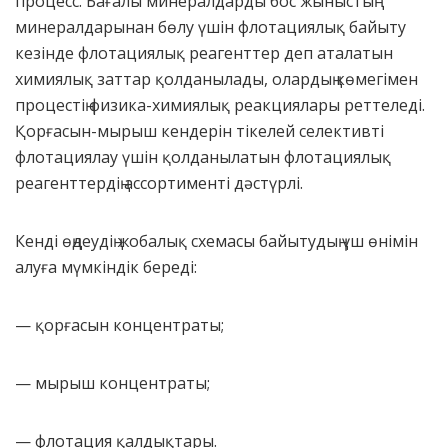
процесс. Бағалы минералдарды бос жыныстың
минералдарынан бөлу үшін флотациялық байыту
кезінде флотациялық реагенттер деп аталатын
химиялық заттар қолданылады, олардың көмегімен
процестің физика-химиялық реакциялары реттеледі.
Қорғасын-мырыш кендерін тікелей селективті
флотациялау үшін қолданылатын флотациялық
реагенттердің ассортименті дәстүрлі.
Кенді өңдеудің жобалық схемасы байытудың үш өнімін
алуға мүмкіндік береді:
— қорғасын концентраты;
— мырыш концентраты;
— флотация қалдықтары.