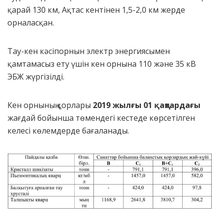
қарай 130 км, Ақтас кентінен 1,5-2,0 км жерде
орналасқан.
Тау-кен кәсіпорнын электр энергиясымен
қамтамасыз ету үшін кен орнына 110 және 35 кВ
ЭБЖ жүргізілді.
Кен орнының қорлары
2019 жылғы 01 қаңтардағы
жағдай бойынша төмендегі кестеде көрсетілген
келесі көлемдерде бағаланады.