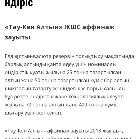
Өндіріс
«Тау-Кен Алтын»
ЖШС аффинаж
зауыты
Елдің алтын-валюта резервін толықтыру мақсатында
барлық алтынды қайта өңдеу үшін номиналды
өндірістік қуаты жылына 25 тонна тазартылған
алтын және 50 тонна тазартылған күміс бар алтын
шикізатын тазарту жөніндегі кәсіпорын салынды,
бұл ретте өндірістік және технологиялық әлеуеті
жылына 70 тонна алтын және 400 тонна күміс
шығару үшін жеткілікті.
«Тау-Кен Алтын» аффинаж зауыты 2013 жылдың
қараша айында пайдалануға берілді, ол құрамында