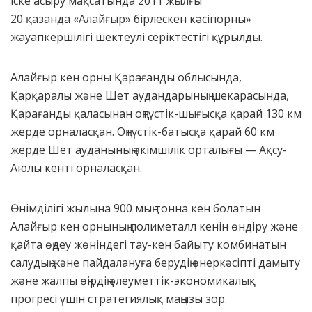
іске асыру мақсатында 2011 жылғы
20 қазанда «Алайғыр» бірлескен кәсіпорны»
жауапкершілігі шектеулі серіктестігі құрылды.
Алайғыр кен орны Қарағанды облысында,
Қарқаралы және Шет аудандарының шекарасында,
Қарағанды қаласынан оңтүстік-шығысқа қарай 130 км
жерде орналасқан. Оңтүстік-батысқа қарай 60 км
жерде Шет ауданының әкімшілік орталығы — Ақсу-
Аюлы кенті орналасқан.
Өнімділігі жылына 900 мың тонна кен болатын
Алайғыр кен орнының полиметалл кенін өндіру және
қайта өңдеу жөніндегі тау-кен байыту комбинатын
салудың және пайдалануға берудің өнеркәсіпті дамыту
және жалпы өңірдің әлеуметтік-экономикалық
прогресі үшін стратегиялық маңызы зор.