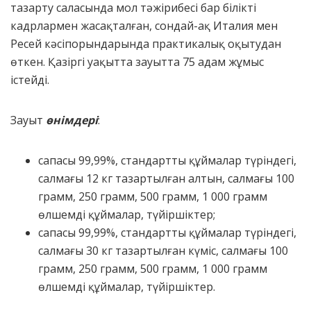
тазарту саласында мол тәжірибесі бар білікті
кадрлармен жасақталған, сондай-ақ Италия мен
Ресей кәсіпорындарында практикалық оқытудан
өткен. Қазіргі уақытта зауытта 75 адам жұмыс
істейді.
Зауыт
өнімдері
:
сапасы 99,99%, стандартты құймалар түріндегі,
салмағы 12 кг тазартылған алтын, салмағы 100
грамм, 250 грамм, 500 грамм, 1 000 грамм
өлшемді құймалар, түйіршіктер;
сапасы 99,99%, стандартты құймалар түріндегі,
салмағы 30 кг тазартылған күміс, салмағы 100
грамм, 250 грамм, 500 грамм, 1 000 грамм
өлшемді құймалар, түйіршіктер.