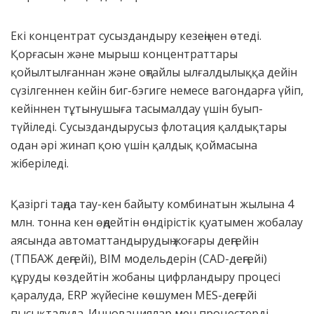
Екі концентрат сусыздандыру кезеңінен өтеді.
Қорғасын және мырыш концентраттары
қойылтылғаннан және оңтайлы ылғалдылыққа дейін
сүзілгеннен кейін биг-бэгиге немесе вагондарға үйіп,
кейіннен тұтынушыға тасымалдау үшін буып-
түйіледі. Сусыздандырусыз флотация қалдықтары
одан әрі жинап қою үшін қалдық қоймасына
жіберіледі.
Қазіргі таңда тау-кен байыту комбинатын жылына 4
млн. тонна кен өңдейтін өндірістік қуатымен жобалау
аясында автоматтандырудың жоғары деңгейін
(ТПБАЖ деңгейі), BIM модельдерін (CAD-деңгейі)
құруды көздейтін жобаны цифрландыру процесі
қаралуда, ERP жүйесіне көшумен MES-деңгейі
пысықталуда. Инновациялар мен процестерді