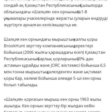
сондай-ақ Қазақстан Республикасының Қызылорда
облысындағы «Шалқия» кен орнының №1-8
ұңғымалары учаскелерінде жерасты суларын өндіруді
жүргізуге арналған келісімшартқа ие.
Шалқия кен орнындағы мырыштың жалпы қоры
BrookHunt зерттеу компаниясының деректері
бойынша (2006 жылғы қарашадағы есеп) Қазақстан
Республикасының барлық қорларының 30%-дан
астамын құрайды және JORC жіктемесі бойынша 6,5
млн.тонна мырыштың дәлелденген және ықтимал
қоры бар, көлемі бойынша әлемде 5-ші кен орны
болып табылады.
«Шалқия» қорғасын-мырыш кен орны 1963 жылы
ашылды. Кен орнын зерттеу бір жылдан кейін