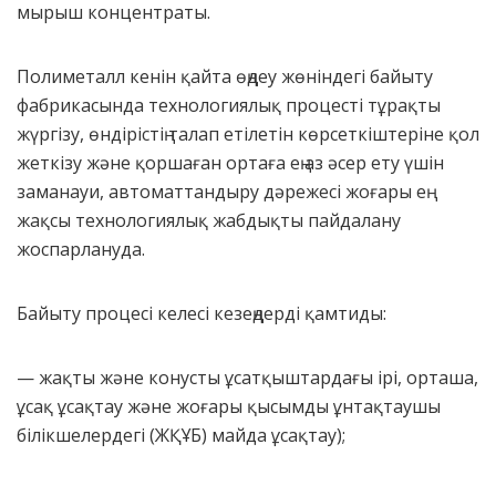
мырыш концентраты.
Полиметалл кенін қайта өңдеу жөніндегі байыту
фабрикасында технологиялық процесті тұрақты
жүргізу, өндірістің талап етілетін көрсеткіштеріне қол
жеткізу және қоршаған ортаға ең аз әсер ету үшін
заманауи, автоматтандыру дәрежесі жоғары ең
жақсы технологиялық жабдықты пайдалану
жоспарлануда.
Байыту процесі келесі кезеңдерді қамтиды:
— жақты және конусты ұсатқыштардағы ірі, орташа,
ұсақ ұсақтау және жоғары қысымды ұнтақтаушы
білікшелердегі (ЖҚҰБ) майда ұсақтау);