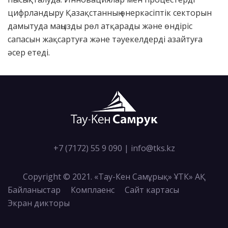
цифрландыру Қазақстанның өнеркәсіптік секторын
дамытуда маңызды рөл атқарады және өндіріс
сапасын жақсартуға және тәуекелдерді азайтуға
әсер етеді.
+7 (7172) 55 9 090
|
info@tks.kz
Copyright © 2021. «Тау-Кен Самұрық» ҰТК» АҚ
Байланыстар
Комплаенс
Сайт картасы
Экран дикторы