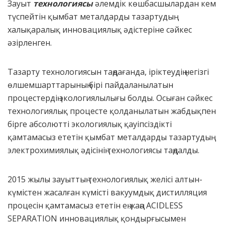
Зауыт
технологиясы
әлемдік көшбасшылардан кем
түспейтін қымбат металдарды тазартудың
халықаралық инновациялық әдістеріне сәйкес
әзірленген.
Тазарту технологиясын таңдағанда, іріктеудің негізгі
өлшемшарттарының бірі пайдаланылатын
процестердің экологиялылығы болды. Осыған сәйкес
технологиялық процесте қолданылатын жабдықпен
бірге абсолютті экологиялық қауіпсіздікті
қамтамасыз ететін қымбат металдарды тазартудың
электрохимиялық әдісінің технологиясы таңдалды.
2015 жылы зауыттың технологиялық желісі алтын-
күмістен жасалған күмісті вакуумдық дистилляция
процесін қамтамасыз ететін ең жаңа ACIDLESS
SEPARATION инновациялық қондырғысымен