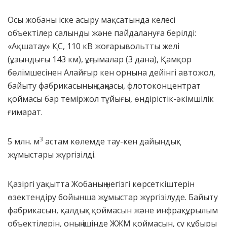
Осы жобаны іске асыру мақсатында келесі
объектілер салынды және пайдалануға берілді:
«Ақшатау» ҚС, 110 кВ жоғарывольтты желі
(ұзындығы 143 км), ұңғымалар (3 дана), Қамқор
бөлімшесінен Алайғыр кен орнына дейінгі автожол,
байыту фабрикасының қаңқасы, флотоконцентрат
қоймасы бар теміржол тұйығы, өндірістік-әкімшілік
ғимарат.
3
5 млн. м
астам көлемде тау-кен дайындық
жұмыстары жүргізілді.
Қазіргі уақытта Жобаның негізгі көрсеткіштерін
өзектендіру бойынша жұмыстар жүргізілуде. Байыту
фабрикасын, қалдық қоймасын және инфрақұрылым
объектілерін, оның ішінде ЖЖМ қоймасын, су құбыры