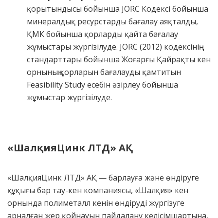
қорытындысы бойынша JORC Кодексі бойынша
минералдық ресурстарды бағалау аяқталды,
ҚМК бойынша қорларды қайта бағалау
жұмыстары жүргізілуде. JORC (2012) кодексінің
стандарттары бойынша Жоғарғы Қайрақты кен
орнының қорларын бағалауды қамтитын
Feasibility Study есебін әзірлеу бойынша
жұмыстар жүргізілуде.
«
ШалқияЦинк ЛТД
»
АҚ
«ШалқияЦинк ЛТД» АҚ — барлауға және өндіруге
құқығы бар тау-кен компаниясы, «Шалқия» кен
орнында полиметалл кенін өндіруді жүргізуге
арналған жер қойнауын пайдалану келісімшартына,