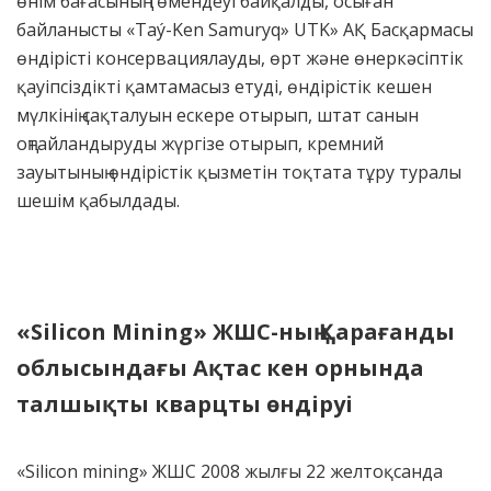
өнім бағасының төмендеуі байқалды, осыған
байланысты «Taý-Ken Samuryq» UTK» АҚ Басқармасы
өндірісті консервациялауды, өрт және өнеркәсіптік
қауіпсіздікті қамтамасыз етуді, өндірістік кешен
мүлкінің сақталуын ескере отырып, штат санын
оңтайландыруды жүргізе отырып, кремний
зауытының өндірістік қызметін тоқтата тұру туралы
шешім қабылдады.
«
Silicon
Mining
» ЖШС
-ның
Қарағанды
облысындағы Ақтас кен орнында
талшықты кварцты өндіру
і
«Silicon mining» ЖШС 2008 жылғы 22 желтоқсанда