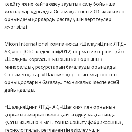
кеңейту және қайта өңдеу зауытын салу бойынша
жоспарлар құрылды. Осы мақсатпен 2016 жылы кен
орнындағы қорларды растау үшін зерттеулер
жүргізілді:
Micon International компаниясы «ШалқияЦинк ЛТД»
АҚ үшін JORC кодексінің (2012) нормативтеріне сәйкес
«Шалқия» қорғасын-мырыш кен орнының
минералдық ресурстарын бағалауды орындады.
Сонымен қатар «Шалқия» қорғасын-мырыш кен
орны қорларын бағалау» техникалық ілеспе есебі
дайындалды.
«ШалқияЦинк ЛТД» АҚ «Шалқия» кен орнының
қорғасын-мырыш кенін қайта өңдеу мақсатында
қуаты жылына 4 млн. тонна байыту фабрикасының
технологиялық регламентін әзірлеу үшін