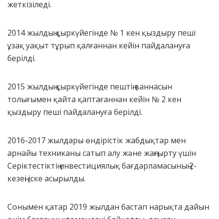
жеткізіледі.
2014 жылдың қыркүйегінде № 1 кен қыздыру пеші
ұзақ уақыт тұрып қалғаннан кейін пайдалануға
берілді.
2015 жылдың қыркүйегінде пештің ваннасын
толығымен қайта қаптағаннан кейін № 2 кен
қыздыру пеші пайдалануға берілді.
2016-2017 жылдары өндірістік жабдықтар мен
арнайы техниканы сатып алу және жаңғырту үшін
Серіктестіктің инвестициялық бағдарламасының 2-
кезеңі іске асырылды.
Сонымен қатар 2019 жылдан бастап нарықта дайын