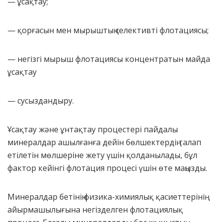
— ұсақтау;
— қорғасын мен мырыштың селективті флотациясы;
— негізгі мырыш флотациясы концентратын майда
ұсақтау
— сусыздандыру.
Ұсақтау және ұнтақтау процестері пайдалы
минералдар ашылғанға дейін бөлшектердің талап
етілетін мөлшеріне жету үшін қолданылады, бұл
фактор кейінгі флотация процесі үшін өте маңызды.
Минералдар бетінің физика-химиялық қасиеттерінің
айырмашылығына негізделген флотациялық