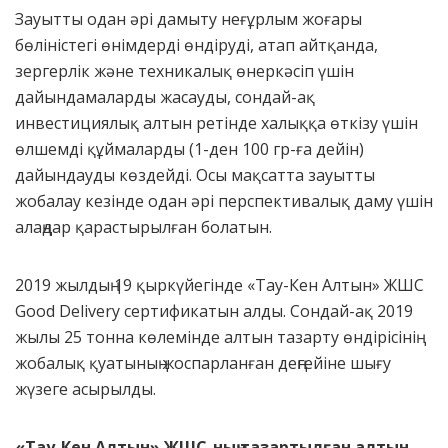
Зауытты одан әрі дамыту неғұрлым жоғары
бөліністегі өнімдерді өндіруді, атап айтқанда,
зергерлік және техникалық өнеркәсіп үшін
дайындамаларды жасауды, сондай-ақ
инвестициялық алтын ретінде халыққа өткізу үшін
өлшемді құймаларды (1-ден 100 гр-ға дейін)
дайындауды көздейді. Осы мақсатта зауытты
жобалау кезінде одан әрі перспективалық даму үшін
алаңдар қарастырылған болатын.
2019 жылдың 19 қыркүйегінде «Тау-Кен Алтын» ЖШС
Good Delivery сертификатын алды. Сондай-ақ 2019
жылы 25 тонна көлемінде алтын тазарту өндірісінің
жобалық қуатының жоспарланған деңгейіне шығу
жүзеге асырылды.
«Тау-Кен Алтын» ЖШС-ның тазартылған алтын