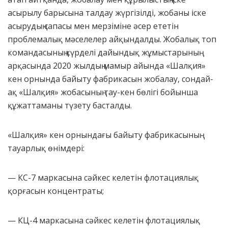
асырылу барысына талдау жүргізілді, жобаны іске
асырудың сапасы мен мерзіміне әсер ететін
проблемалық мәселелер айқындалды. Жобалық топ
командасының күрделі дайындық жұмыстарының
арқасында 2020 жылдың мамыр айында «Шалқия»
кен орнында байыту фабрикасын жобалау, сондай-
ақ «Шалқия» жобасының тау-кен бөлігі бойынша
құжаттаманы түзету басталды.
«Шалқия» кен орнындағы байыту фабрикасының
тауарлық өнімдері:
— КС-7 маркасына сәйкес келетін флотациялық
қорғасын концентраты;
— КЦ-4 маркасына сәйкес келетін флотациялық