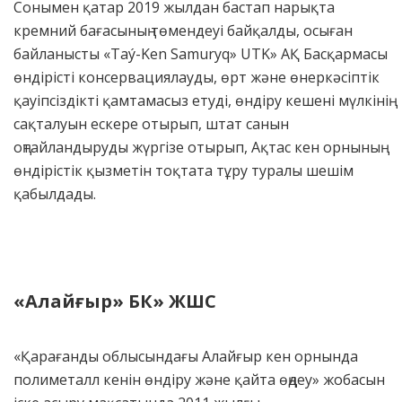
Сонымен қатар 2019 жылдан бастап нарықта
кремний бағасының төмендеуі байқалды, осыған
байланысты «Taý-Ken Samuryq» UTK» АҚ Басқармасы
өндірісті консервациялауды, өрт және өнеркәсіптік
қауіпсіздікті қамтамасыз етуді, өндіру кешені мүлкінің
сақталуын ескере отырып, штат санын
оңтайландыруды жүргізе отырып, Ақтас кен орнының
өндірістік қызметін тоқтата тұру туралы шешім
қабылдады.
«Алай
ғ
ыр»
БК» ЖШС
«Қарағанды облысындағы Алайғыр кен орнында
полиметалл кенін өндіру және қайта өңдеу» жобасын