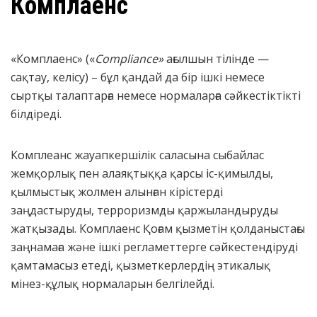
Комплаенс
«Комплаенс» («
Compliance
»
ағылшын тілінде —
сақтау, келісу) – бұл қандай да бір ішкі немесе
сыртқы талаптарға немесе нормаларға сәйкестіктікті
білдіреді.
Комплеанс жауапкершілік саласына сыбайлас
жемқорлық пен алаяқтыққа қарсы іс-қимылды,
қылмыстық жолмен алынған кірістерді
заңдастыруды, терроризмды қаржыландыруды
жатқызады. Комплаенс Қоғам қызметін қолданыстағы
заңнамаға және ішкі регламеттерге сәйкестендіруді
қамтамасыз етеді, қызметкерлердің этикалық
мінез-құлық нормаларын белгілейді.