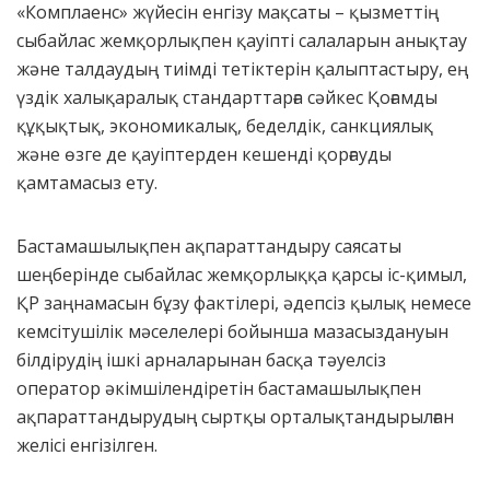
«Комплаенс» жүйесін енгізу мақсаты – қызметтің
сыбайлас жемқорлықпен қауіпті салаларын анықтау
және талдаудың тиімді тетіктерін қалыптастыру, ең
үздік халықаралық стандарттарға сәйкес Қоғамды
құқықтық, экономикалық, беделдік, санкциялық
және өзге де қауіптерден кешенді қорғауды
қамтамасыз ету.
Бастамашылықпен ақпараттандыру саясаты
шеңберінде сыбайлас жемқорлыққа қарсы іс-қимыл,
ҚР заңнамасын бұзу фактілері, әдепсіз қылық немесе
кемсітушілік мәселелері бойынша мазасыздануын
білдірудің ішкі арналарынан басқа тәуелсіз
оператор әкімшілендіретін бастамашылықпен
ақпараттандырудың сыртқы орталықтандырылған
желісі енгізілген.