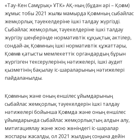
«Тау-Кен Самұрық» ҰТК» АҚ-ның (бұдан әрі – Қоғам)
жұмыс тобы 2021 жылғы мамырда Қоғамның сыбайлас
жемқорлық тәуекелдеріне ішкі талдау жүргізді.
Сыбайлас жемқорлық тәуекелдеріне ішкі талдау
жүргізу шеңберінде нормативтік құқықтық актілер,
сондай-ақ Қоғамның ішкі нормативтік құжаттары,
Қоғамға қатысты мемлекеттік органдардың бұрын
жүргізген тексерулерінің нәтижелері, ішкі аудит
қызметінің бақылау іс-шараларының нәтижелері
пайдаланылды.
Қоғамның және оның еншілес ұйымдарының
сыбайлас жемқорлық тәуекелдерін ішкі талдау
нәтижелері бойынша Қоғамда және оның еншілес
ұйымдарында сыбайлас жемқорлықтың алдын алу,
митигациялау және жою жөніндегі іс-шаралар
жоспары жасалды, ол 2021 жылдың соңына дейін