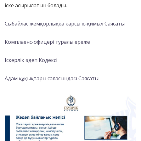
іске асырылатын болады.
Сыбайлас жемқорлыққа қарсы іс-қимыл Саясаты
Комплаенс-офицері туралы ереже
Іскерлік әдеп Кодексі
Адам құқықтары саласындағы Саясаты