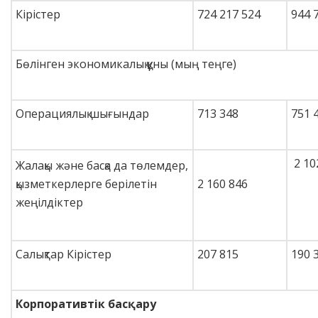
Кірістер
724 217 524
944 
Бөлінген экономикалық құны (мың теңге)
Операциялық шығындар
713 348
751 
2 10
Жалақы және басқа да төлемдер,
қызметкерлерге берілетін
2 160 846
жеңілдіктер
Салықтар Кірістер
207 815
190 
Корпоративтік басқару