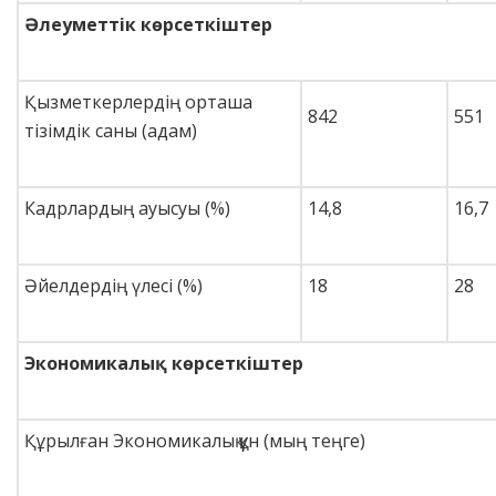
Әлеуметтік көрсеткіштер
Қызметкерлердің орташа
842
551
тізімдік саны (адам)
Кадрлардың ауысуы (%)
14,8
16,7
Әйелдердің үлесі (%)
18
28
Экономикалық көрсеткіштер
Құрылған Экономикалық құн (мың теңге)