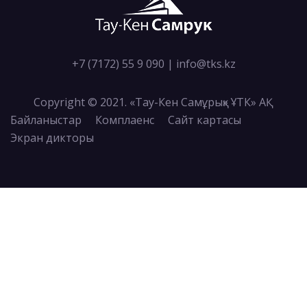
+7 (7172) 55 9 090
|
info@tks.kz
Copyright © 2021. «Тау-Кен Самұрық» ҰТК» АҚ
Байланыстар
Комплаенс
Сайт картасы
Экран дикторы