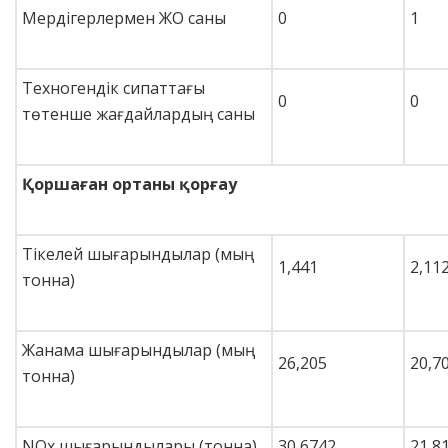
Мердігерлермен ЖО саны
0
1
Техногендік сипаттағы
0
0
төтенше жағдайлардың саны
Қоршаған ортаны қорғау
Тікелей шығарындылар (мың
1,441
2,11
тонна)
Жанама шығарындылар (мың
26,205
20,7
тонна)
NOx шығарындылары (тонна)
30,6742
21,8