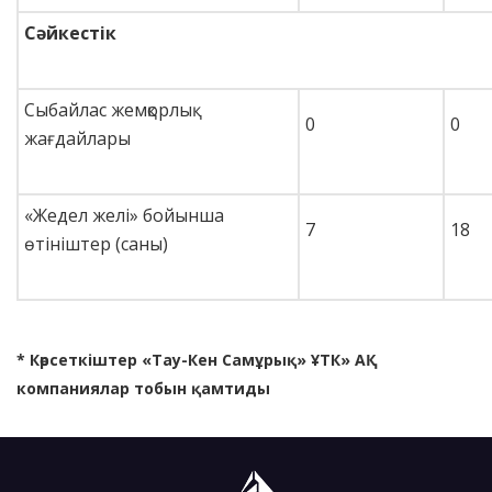
Сәйкестік
Сыбайлас жемқорлық
0
0
жағдайлары
«Жедел желі» бойынша
7
18
өтініштер (саны)
* Көрсеткіштер «Тау-Кен Самұрық» ҰТК» АҚ
компаниялар тобын қамтиды