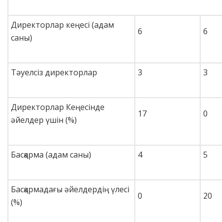
Директорлар кеңесі (адам
6
6
саны)
Тәуелсіз директорлар
3
3
Директорлар Кеңесінде
17
0
әйелдер үшін (%)
Басқарма (адам саны)
4
5
Басқармадағы әйелдердің үлесі
0
20
(%)