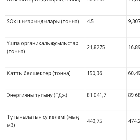
SOx шығарындылары (тонна)
4,5
9,30
Ұшпа органикалық қосылыстар
21,8275
16,8
(тонна)
Қатты бөлшектер (тонна)
150,36
60,4
Энергияны тұтыну (ГДж)
81 041,7
89 6
Тұтынылатын су көлемі (мың
440,75
474,
м3)