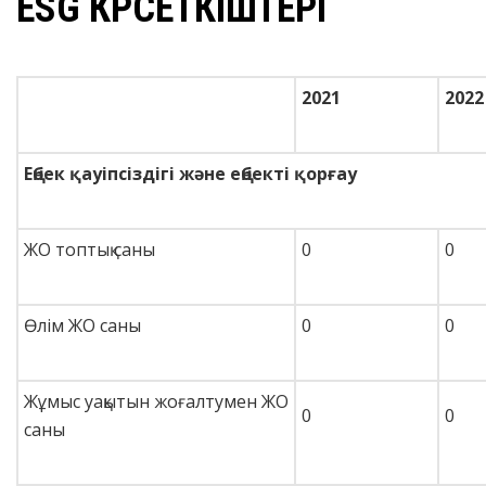
ESG КӨРСЕТКІШТЕРІ
2021
2022
Еңбек қауіпсіздігі және еңбекті қорғау
ЖО топтық саны
0
0
Өлім ЖО саны
0
0
Жұмыс уақытын жоғалтумен ЖО
0
0
саны