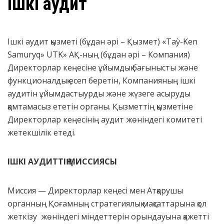
Ішкі аудит
Ішкі аудит қызметі (бұдан әрі – Қызмет) «Taỳ-Ken
Samuryq» UTK» АҚ-ның (бұдан әрі – Компания)
Директорлар кеңесіне ұйымдық бағынысты және
функционалдық есеп беретін, Компанияның ішкі
аудитін ұйымдастыурды және жүзеге асыруды
қамтамасыз ететін органы. Қызметтің қызметіне
Директорлар кеңесінің аудит жөніндегі комитеті
жетекшілік етеді.
ІШКІ АУДИТТІҢ МИССИЯСЫ
Миссия — Директорлар кеңесі мен Атқарушы
органның Қоғамның стратегиялық мақсаттарына қол
жеткізу жөніндегі міндеттерін орындауына қажетті