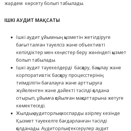
жәрдем көрсету болып табылады.
ІШКІ АУДИТ МАҚСАТЫ
Ішкі аудит ұйымның қызметін жетілдіруге
бағытталған тәуелсіз және объективті
кепілдіктер мен кеңестер беру жөніндегі қызмет
болып табылады.
Ішкі аудит тәуекелдерді басқару, бақылау және
корпоративтік басқару процесстерінің
тиімділігін бағалауға және арттыруға
жүйеленген және дәйекті тәсілді қолдана
отырып, ұйымға қойылған мақсаттарына жетуге
көмектеседі.
Жылдық аудиторлық жоспарды әзірлеу кезінде
Қызмет тәуекелге бағдарланған тәсілді
қолданады. Аудиторлық тексерулер аудит