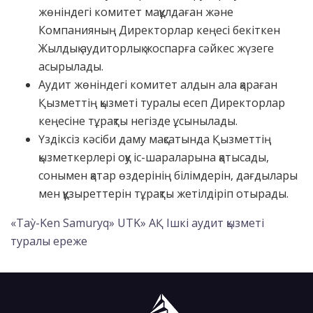
жөніндегі комитет мақұлдаған және
Компанияның Директорлар кеңесі бекіткен
Жылдық аудиторлық жоспарға сәйкес жүзеге
асырылады.
Аудит жөніндегі комитет алдын ала қараған
Қызметтің қызметі туралы есеп Директорлар
кеңесіне тұрақты негізде ұсынылады.
Үздіксіз кәсіби даму мақсатында Қызметтің
қызметкерлері оқу іс-шараларына қатысады,
сонымен қатар өздерінің білімдерін, дағдылары
мен құзыреттерін тұрақты жетілдіріп отырады.
«Taỳ-Ken Samuryq» UTK» АҚ Ішкі аудит қызметі
туралы ереже