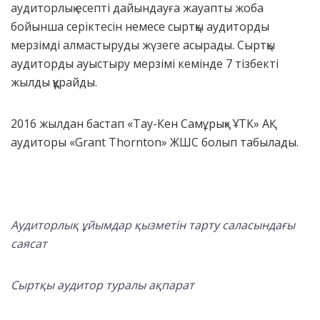
аудиторлық есепті дайындауға жауапты жоба
бойынша серіктесін немесе сыртқы аудиторды
мерзімді алмастыруды жүзеге асырады. Сыртқы
аудиторды ауыстыру мерзімі кемінде 7 тізбекті
жылды құрайды.
2016 жылдан бастап «Тау-Кен Самұрық» ҰТК» AҚ
аудиторы «Grant Thornton» ЖШС болып табылады.
Аудиторлық ұйымдар қызметін тарту саласындағы
саясат
Сыртқы аудитор туралы ақпарат