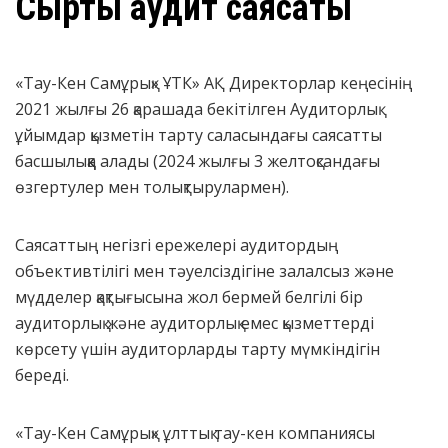
Сыртқы аудит саясаты
«Тау-Кен Самұрық» ҰТК» AҚ Директорлар кеңесінің
2021 жылғы 26 қарашада бекітілген Аудиторлық
ұйымдар қызметін тарту саласындағы саясатты
басшылыққа алады (
2024 жылғы
3
желтоқсандағы
өзгертулер мен толықтырулармен)
.
Саясаттың негізгі ережелері аудитордың
объективтілігі мен тәуелсіздігіне залалсыз және
мүдделер қақтығысына жол бермей белгілі бір
аудиторлық және аудиторлық емес қызметтерді
көрсету үшін аудиторларды тарту мүмкіндігін
береді.
«Тау-Кен Самұрық» ұлттық тау-кен компаниясы