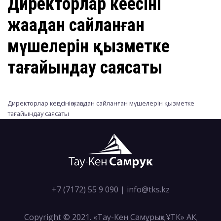
Директорлар кеңесінің
жаңадан сайланған
мүшелерін қызметке
тағайындау саясаты
Директорлар кеңесінің жаңадан сайланған мүшелерін қызметке
тағайындау саясаты
+7 (7172) 55 9 090
|
info@tks.kz
Copyright © 2021. «Тау-Кен Самұрық» ҰТК» АҚ