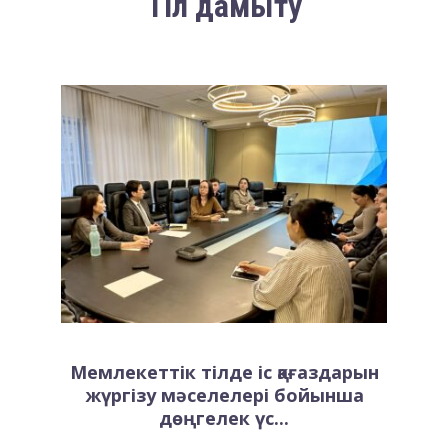
Тіл дамыту
Мемлекеттік тілде іс қағаздарын
жүргізу мәселелері бойынша
дөңгелек үс...