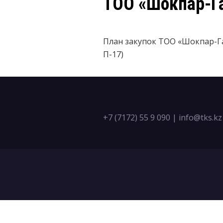
ТОО «Шокпар-Г
План закупок ТОО «Шокпар-Гаг
П-17)
+7 (7172) 55 9 090
|
info@tks.kz