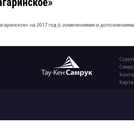
агаринское»
аринское» на 2017 год (с изменениями и дополнениями 
Copyr
Самру
Конта
Карта