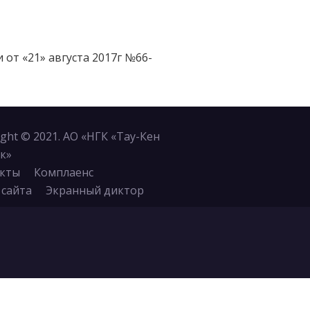
от «21» августа 2017г №66-
ight © 2021. АО «НГК «Тау-Кен
к»
кты
Комплаенс
 сайта
Экранный диктор