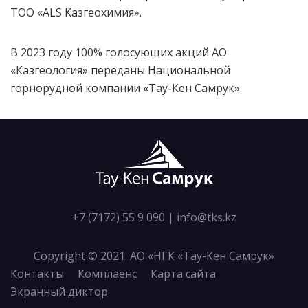
ТОО «ALS Казгеохимия».
В 2023 году 100% голосующих акций АО
«Казгеология» переданы Национальной
горнорудной компании «Тау-Кен Самрук».
+7 (7172) 55 9 090
|
info@tks.kz
Copyright © 2021. АО «НГК «Тау-Кен Самрук»
Контакты
Комплаенс
Карта сайта
Экранный диктор