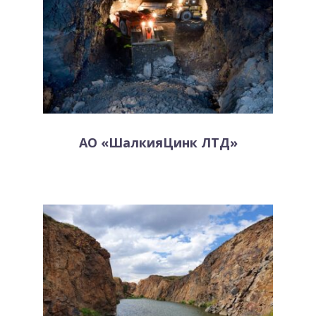
АO «ШалкияЦинк ЛТД»