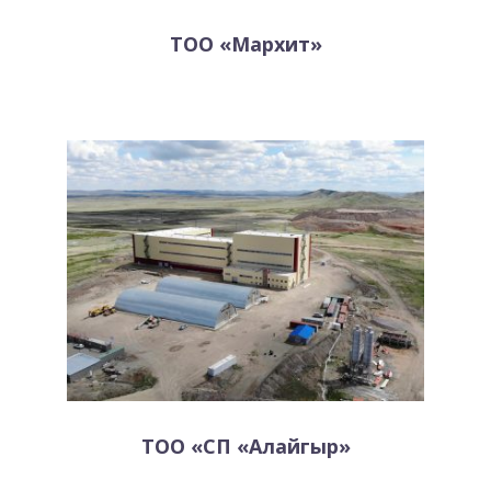
ТОО «Мархит»
ТОО «СП «Алайгыр»