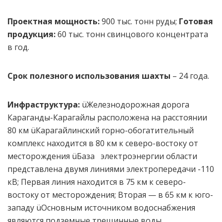
Проектная мощность:
900 тыс. тонн руды;
Готовая
продукция:
60 тыс. тонн свинцового концентрата
в год.
Срок полезного использования шахты
– 24 года.
Инфраструктура
:
üЖелезнодорожная дорога
Караганды-Карагайлы расположена на расстоянии
80 км üКарагайлинский горно-обогатительный
комплекс находится в 80 км к северо-востоку от
месторождения üБаза электроэнергии области
представлена ​​двумя линиями электропередачи -110
кВ; Первая линия находится в 75 км к северо-
востоку от месторождения; Вторая — в 65 км к юго-
западу üОсновным источником водоснабжения
являются подземные трещинные воды,