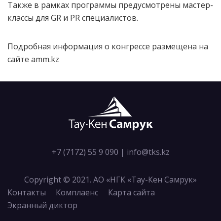
Также в рамках программы предусмотрены мастер-
классы для GR и PR специалистов.
Подробная информация о конгрессе размещена на
сайте amm.kz
+7 (7172) 55 9 090
|
info@tks.kz
Copyright © 2021. АО «НГК «Тау-Кен Самрук»
Контакты
Комплаенс
Карта сайта
Экранный диктор