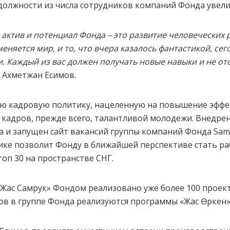
олжности из числа сотрудников компаний Фонда увеличи
 актив и потенциал Фонда – это развитие человеческих р
еняется мир, и то, что вчера казалось фантастикой, се
и.
Каждый из вас должен получать новые навыки и не отс
л Ахметжан Есимов.
ую кадровую политику, нацеленную на повышение эффе
кадров, прежде всего, талантливой молодежи. Внедре
а и запущен сайт вакансий группы компаний Фонда Sam
ке позволит Фонду в ближайшей перспективе стать ра
оп 30 на пространстве СНГ.
«Жас Самрук» Фондом реализовано уже более 100 проект
в в группе Фонда реализуются программы «Жас Өркен»