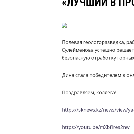
«ЛУЧШИЙ В ПР
Полевая геологоразведка, раб
Сулейменова успешно решает
безопасную отработку горных
Дина стала победителем в он
Поздравляем, коллега!
https://sknews.kz/news/view/y
https://youtu.be/mXbfIres2nw