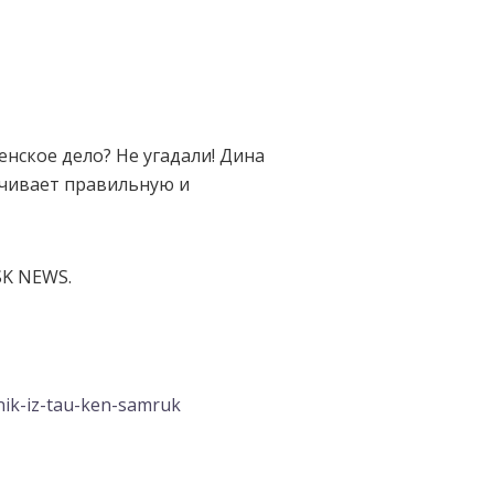
енское дело? Не угадали! Дина
ечивает правильную и
SK NEWS.
nik-iz-tau-ken-samruk