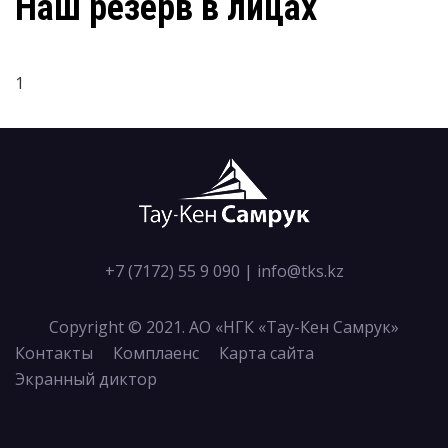
Наш резерв в лицах
1
+7 (7172) 55 9 090
|
info@tks.kz
Copyright © 2021. АО «НГК «Тау-Кен Самрук»
Контакты
Комплаенс
Карта сайта
Экранный диктор