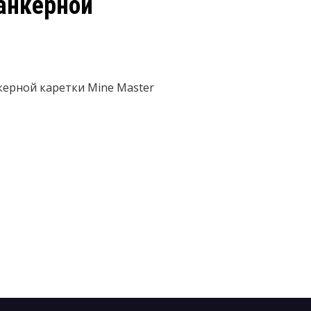
анкерной
керной каретки Mine Master