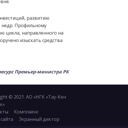
вне.
нвестиций, развитию
 недр. Профильному
ию цикла, направленного на
оручено изыскать средства
сурс Премьер-министра РК
ight © 2021. АО «НГК «Тау-Кен
к»
кты
Комплаенс
 сайта
Экранный диктор