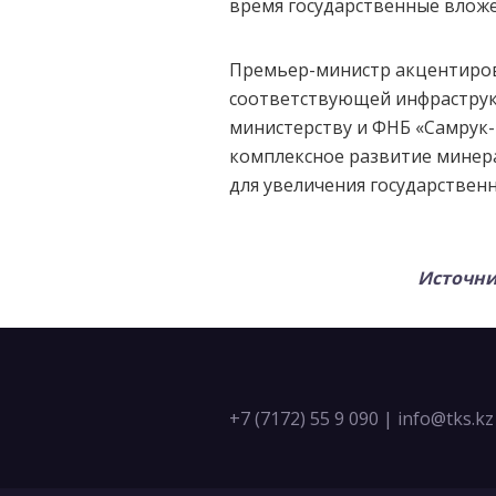
время государственные вложе
Премьер-министр акцентиров
соответствующей инфраструк
министерству и ФНБ «Самрук-
комплексное развитие минера
для увеличения государствен
Источн
+7 (7172) 55 9 090
|
info@tks.kz