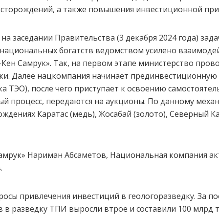
сторождений, а также повышения инвестиционной при
на заседании Правительства (3 декабря 2024 года) зад
 национальных богатств ведомством усилено взаимоде
Кен Самрук». Так, на первом этапе министерство прово
ки. Далее нацкомпания начинает прединвестиционную 
а ТЭО), после чего приступает к освоению самостоятель
ый процесс, передаются на аукционы. По данному механ
ждениях Каратас (медь), Жосабай (золото), Северный К
Самрук» Нариман Абсаметов, Национальная компания а
.
росы привлечения инвестиций в геологоразведку. За по
в разведку ТПИ выросли втрое и составили 100 млрд тен