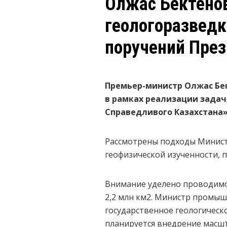
Олжас Бектенов
геологоразведк
поручений Пре
Премьер-министр Олжас Бек
в рамках реализации задач
Справедливого Казахстана»
Рассмотрены подходы Минист
геофизической изученности, 
Внимание уделено проводимой
2,2 млн км2. Министр промыш
государственное геологическо
планируется внедрение масшта