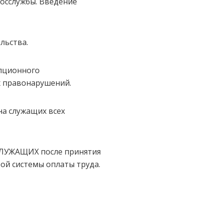
осслужбы. Введение
льства.
упционного
х правонарушений.
а служащих всех
УЖАЩИХ после принятия
ой системы оплаты труда.