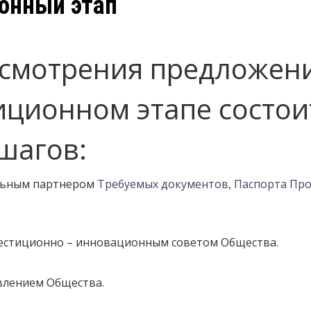
онный этап
ссмотрения предложен
ционном этапе состои
шагов:
альным партнером
Требуемых документов
,
Паспорта Про
вестиционно – инновационным советом Общества.
влением Общества.