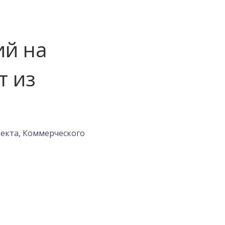
ий на
т из
екта
,
Коммерческого