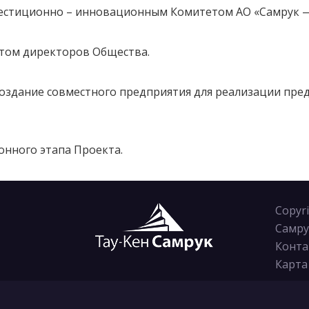
вестиционно – инновационным Комитетом АО «Самрук —
етом директоров Общества.
создание совместного предприятия для реализации пре
онного этапа Проекта.
Copyr
Самру
Конта
Карта