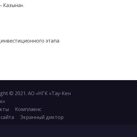
 Казына».
динвестиционного этапа
ight © 2021. АО «НГК «Тау-Кен
к»
кты
Комплаенс
 сайта
Экранный диктор