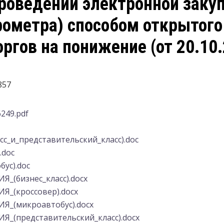
роведении электронной заку
рометра) способом открытого
ргов на понижение (от 20.10.
857
249.pdf
сс_и_представительский_класс).doc
.doc
ус).doc
(бизнес_класс).docx
_(кроссовер).docx
_(микроавтобус).docx
(представительский_класс).docx