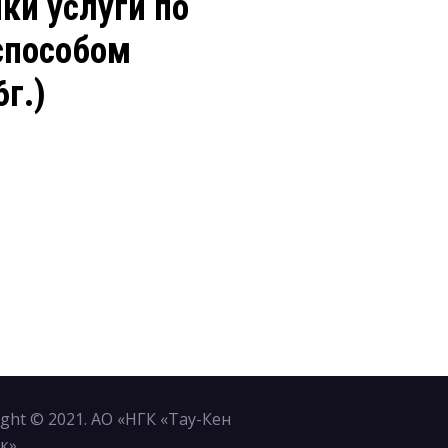
ки услуги по
способом
г.)
ight © 2021. АО «НГК «Тау-Кен
к»