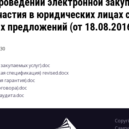
роведении электронной закуп
частия в юридических лицах 
х предложений (от 18.08.2016
330
закупаемых услуг).doc
ая спецификация) revised.docx
я гарантия).doc
говора).doc
аудита.doc
Copyr
Самру