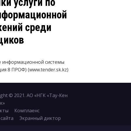
ки услуги по
нформационной
жений среди
щиков
ке информационной системы
 8 ПРОФ) (www.tender.sk.kz)
ight © 2021. АО «НГК «Тау-Кен
к»
кты
Комплаенс
 сайта
Экранный диктор