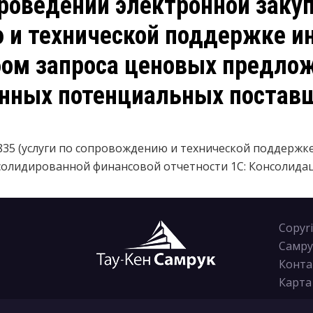
роведении электронной закуп
 и технической поддержке и
бом запроса ценовых предло
нных потенциальных постав
835 (услуги по сопровождению и технической поддерж
олидированной финансовой отчетности 1С: Консолидация
Copyr
Самру
Конта
Карта