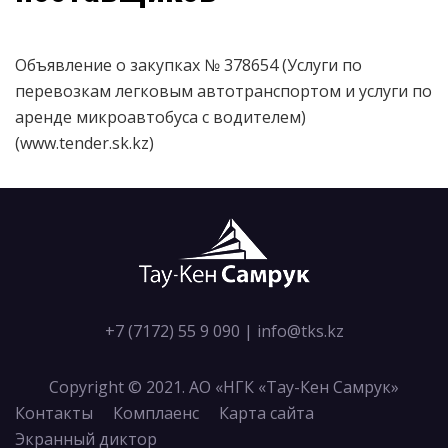
Объявление о закупках № 378654 (Услуги по
перевозкам легковым автотранспортом и услуги по
аренде микроавтобуса с водителем)
(www.tender.sk.kz)
+7 (7172) 55 9 090
|
info@tks.kz
Copyright © 2021. АО «НГК «Тау-Кен Самрук»
Контакты
Комплаенс
Карта сайта
Экранный диктор