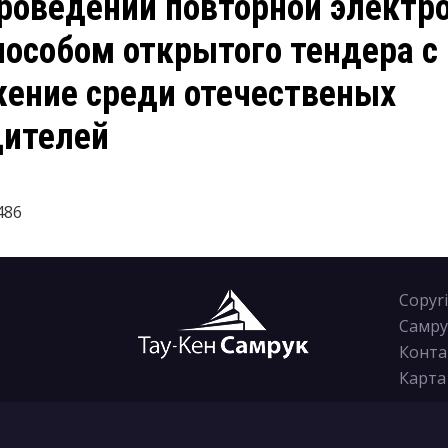
роведении повторной электр
особом открытого тендера с
жение среди отечественых
дителей
486
Copyr
Самру
Конта
Карта