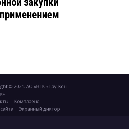
онной закупки
 применением
ight © 2021. АО «НГК «Тау-Кен
к»
кты
Комплаенс
 сайта
Экранный диктор