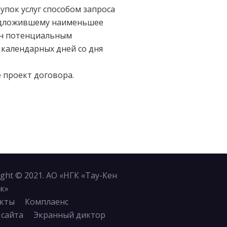
упок услуг способом запроса
едложившему наименьшее
сан потенциальным
календарных дней со дня
 проект договора.
ight © 2021. АО «НГК «Тау-Кен
к»
кты
Комплаенс
 сайта
Экранный диктор