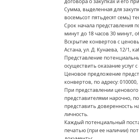
договора о закупках и его пр
Сумма, выделенная для закупк
восемьсот пятьдесят семь) те
Срок начала представления п
минут до 18 часов 30 минут, об
Вскрытие конвертов с ценовым
Астана, ул. Д. Кунаева, 12/1, каб
Представление потенциальны
осуществить оказание услуг 
Ценовое предложение предст
конвертов, по адресу: 010000, 
При представлении ценовог
представителями нарочно, п
представить доверенность н
личность.
Каждый потенциальный поста
печатью (при ее наличии) по
документы: