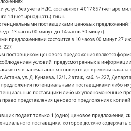
иложениях.
и услуг, без учета НДС, составляет 4 017 857 (четыре м
нге 14 (четырнадцать) тиын.
отенциальными поставщиками ценовых предложений: 17 
ед с 13 часов 00 минут до 14 часов 30 минут).
и предложениями состоится в 10 часов 00 минут 27 июня
. 227.
м поставщиком ценового предложения является формо
с соблюдением условий, предусмотренных в информации
авляется в запечатанном конверте до времени начала
г. Астана, ул. Д. Кунаева, 12/1, 2 этаж, каб. № 227, Депа
о предложения потенциальными поставщиками либо и
отенциальные поставщики либо их уполномоченные пр
а право представления ценового предложения с копие
вщик подает только 1 (одно) ценовое предложение, с
тенциального поставщика, которое должно содержать 