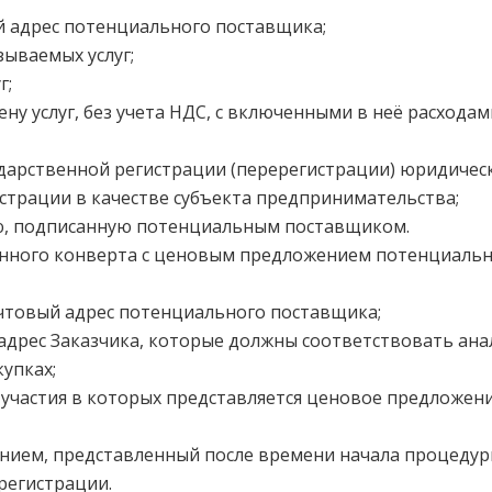
й адрес потенциального поставщика;
зываемых услуг;
г;
ену услуг, без учета НДС, с включенными в неё расхода
ударственной регистрации (перерегистрации) юридическ
страции в качестве субъекта предпринимательства;
ю, подписанную потенциальным поставщиком.
анного конверта с ценовым предложением потенциаль
чтовый адрес потенциального поставщика;
адрес Заказчика, которые должны соответствовать ан
упках;
я участия в которых представляется ценовое предложе
нием, представленный после времени начала процедур
регистрации.