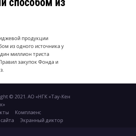
и способом из
миджевой
продукции
бом из одного источника у
дин миллион триста
 Правил закупок Фонда и
з.
ight © 2021. АО «НГК «Тау-Кен
к»
кты
Комплаенс
 сайта
Экранный диктор