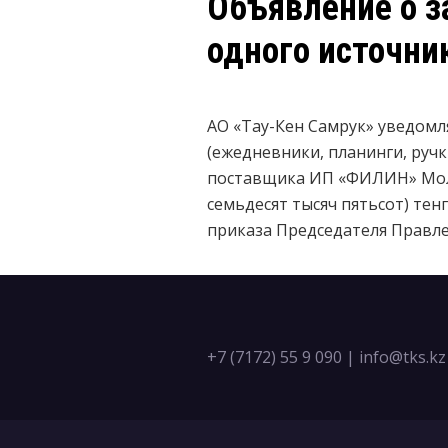
Объявление о з
одного источни
АО «Тау-Кен Самрук» уведом
(ежедневники, планинги, руч
поставщика ИП «ФИЛИН» Молд
семьдесят тысяч пятьсот) тен
приказа Председателя Правлен
+7 (7172) 55 9 090
|
info@tks.kz