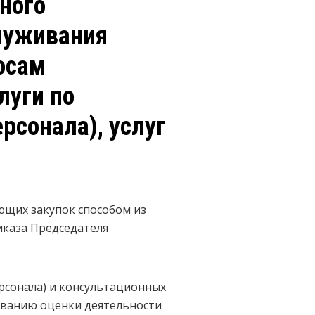
ного
служивания
осам
луги по
рсонала), услуг
ющих закупок способом из
иказа Председателя
ерсонала) и консультационных
рованию оценки деятельности