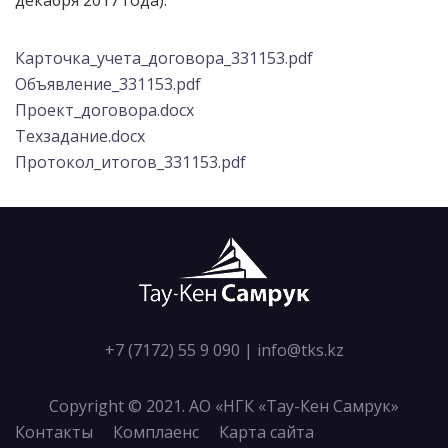
декабря 2017 года).
Карточка_учета_договора_331153.pdf
Объявление_331153.pdf
Проект_договора.docx
Техзадание.docx
Протокол_итогов_331153.pdf
+7 (7172) 55 9 090
|
info@tks.kz
Copyright © 2021. АО «НГК «Тау-Кен Самрук»
Контакты
Комплаенс
Карта сайта