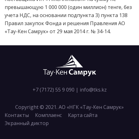
превышающую 1 000 000 (один миллион) тенге, без
учета НДС, на основании подпункта 3) пункта 138
Правил закупок Фонда и решения Правления АО
«Тау-Кен Самрук» от 29 мая 2014 г. № 34-14.
+7 (7172) 55 9 090
|
info@tks.kz
Copyright © 2021. АО «НГК «Тау-Кен Самрук»
Контакты
Комплаенс
Карта сайта
Экранный диктор