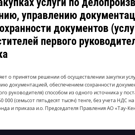
акупках услуги по делопроизв
нию, управлению документац
охранности документов (услу
тителей первого руководител
ка
яет о принятом решении об осуществлении закупки
усл
ю документацией, обеспечением сохранности документ
ого руководителя)
способом из одного источника у пос
000 (семьсот пятьдесят тысяч) тенге, без учета НДС на
нда и приказа и.о. Председателя Правления АО «Тау-Кен 