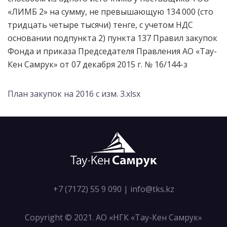
«ЛИМБ 2» на сумму, не превышающую 134 000 (сто
тридцать четыре тысячи) тенге, с учетом НДС
основании подпункта 2) пункта 137 Правил закупок
Фонда и приказа Председателя Правления АО «Тау-
Кен Самрук» от 07 декабря 2015 г. № 16/144-з
План закупок на 2016 с изм. 3.xlsx
+7 (7172) 55 9 090
|
info@tks.kz
Copyright © 2021. АО «НГК «Тау-Кен Самрук»