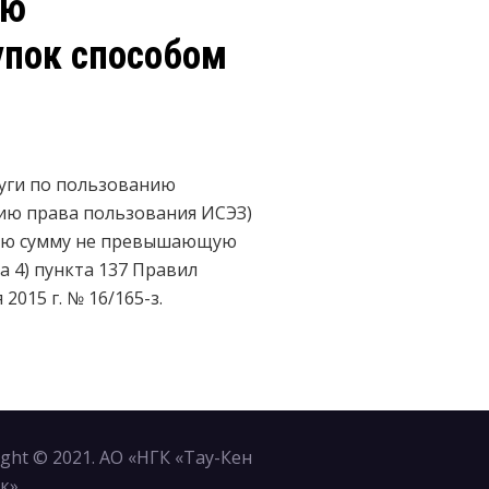
ию
упок способом
луги по пользованию
нию права пользования ИСЭЗ)
ую сумму не превышающую
 4) пункта 137 Правил
015 г. № 16/165-з.
ight © 2021. АО «НГК «Тау-Кен
к»