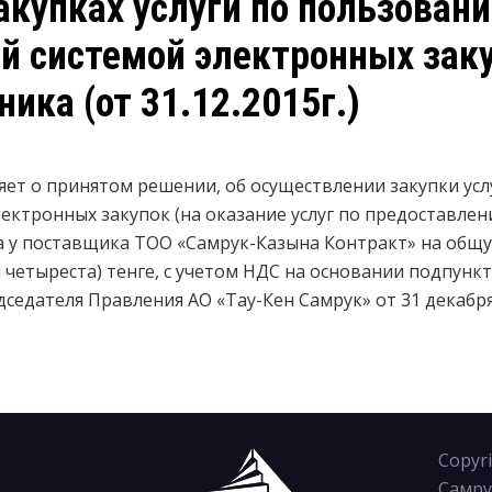
акупках услуги по пользован
й системой электронных зак
ника (от 31.12.2015г.)
яет о принятом решении, об осуществлении закупки
ус
ктронных закупок (на оказание услуг по предоставле
а у поставщика
ТОО «Самрук-Казына Контракт»
на общ
 четыреста) тенге, c учетом НДС
на основании подпункта
седателя Правления АО «Тау-Кен Самрук» от 31 декабря 2
Copyr
Самру