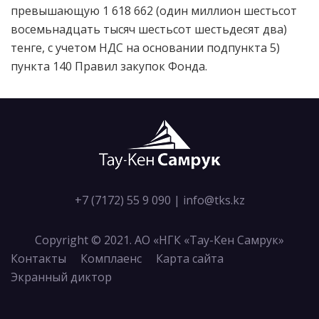
превышающую
1 618 662 (один миллион шестьсот
восемьнадцать тысяч шестьсот шестьдесят два)
тенге, с учетом НДС
на основании подпункта 5)
пункта 140 Правил закупок Фонда.
+7 (7172) 55 9 090
|
info@tks.kz
Copyright © 2021. АО «НГК «Тау-Кен Самрук»
Контакты
Комплаенс
Карта сайта
Экранный диктор