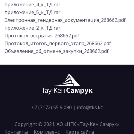
приложение_4_к_ТД.rar
приложение_5_к_ТД.rar
Электронная_тендерная_документация_268662.pdf
приложение_2_к_ТД.rar
Протокол_вскрытия_268662.pdf
Протокол_итогов_первого_этапа_268662.pdf
Объявление_об_отмене_закупки_268662.pdf
+7 (7172) 55 9 090
|
info@tks.kz
Copyright © 2021. АО «НГК «Тау-Кен Самрук»
Контакты
Комплаенс
Карта сайта