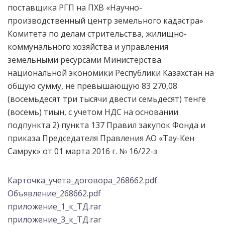
поставщика
РГП на ПХВ «Научно-
производственный центр земельного кадастра»
Комитета по делам стрительства, жилищно-
коммунального хозяйства и управления
земельными ресурсами Министерства
национальной экономики Республики Казахстан
на
общую сумму, не превышающую
83 270,08
(восемьдесят три тысячи двести семьдесят) тенге
(восемь) тиын, с учетом НДС
на основании
подпункта 2) пункта 137 Правил закупок Фонда и
приказа Председателя Правления АО «Тау-Кен
Самрук» от 01 марта 2016 г. № 16/22-з
Карточка_учета_договора_268662.pdf
Объявление_268662.pdf
приложение_1_к_ТД.rar
приложение_3_к_ТД.rar