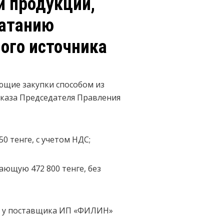
й продукции,
чатанию
ого источника
ющие закупки способом из
иказа Председателя Правления
 тенге, с учетом НДС;
ющую 472 800 тенге, без
и у поставщика ИП «ФИЛИН»