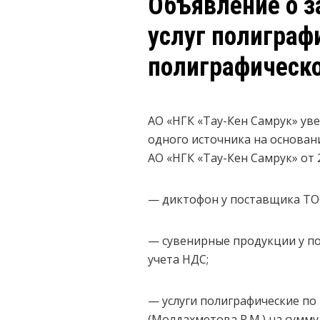
Объявление о з
услуг полиграф
полиграфическо
АО «НГК «Тау-Кен Самрук» ув
одного источника на основан
АО «НГК «Тау-Кен Самрук» от 2
— диктофон у поставщика ТОО
— сувенирные продукции у по
учета НДС;
— услуги полиграфические п
(Молдахметова Р.М.) на сумму