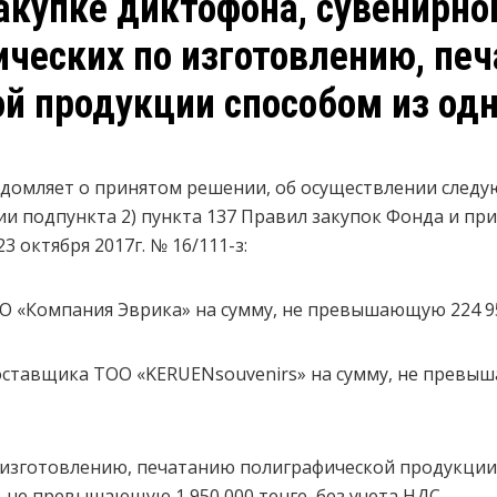
акупке диктофона, сувенирно
ических по изготовлению, пе
й продукции способом из одн
едомляет о принятом решении, об осуществлении следу
ии подпункта 2) пункта 137 Правил закупок Фонда и пр
3 октября 2017г. № 16/111-з:
 «Компания Эврика» на сумму, не превышающую 224 950
ставщика ТОО «KERUENsouvenirs» на сумму, не превыша
о изготовлению, печатанию полиграфической продукци
, не превышающую 1 950 000 тенге, без учета НДС.