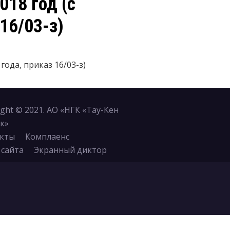
018 год (с
16/03-з)
года, приказ 16/03-з)
ight © 2021. АО «НГК «Тау-Кен
к»
кты
Комплаенс
 сайта
Экранный диктор