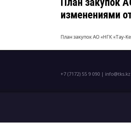
​План закупок А
изменениями от 
План закупок АО «НГК «Тау-Кен
+7 (7172) 55 9 090
|
info@tks.kz