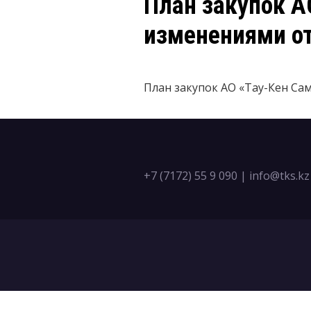
План закупок АО
изменениями от
План закупок АО «Тау-Кен Самр
+7 (7172) 55 9 090
|
info@tks.kz