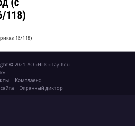
д (с
6/118)
риказ 16/118)
ight © 2021. АО «НГК «Тау-Кен
к»
кты
Комплаенс
 сайта
Экранный диктор