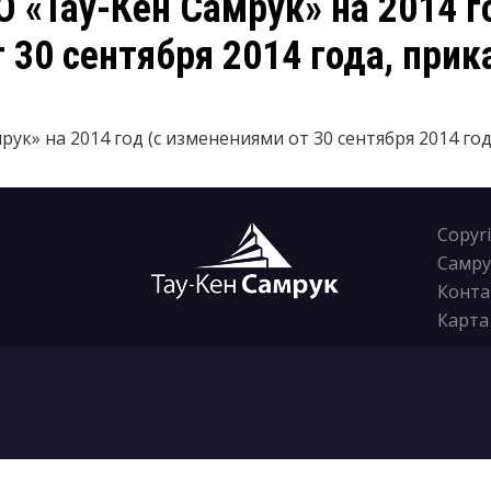
 «Тау-Кен Самрук» на 2014 го
 30 сентября 2014 года, прик
ук» на 2014 год (с изменениями от 30 сентября 2014 год
Copyr
Самру
Конта
Карта