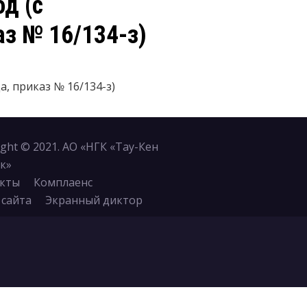
д (с
аз № 16/134-з)
а, приказ № 16/134-з)
ight © 2021. АО «НГК «Тау-Кен
к»
кты
Комплаенс
 сайта
Экранный диктор