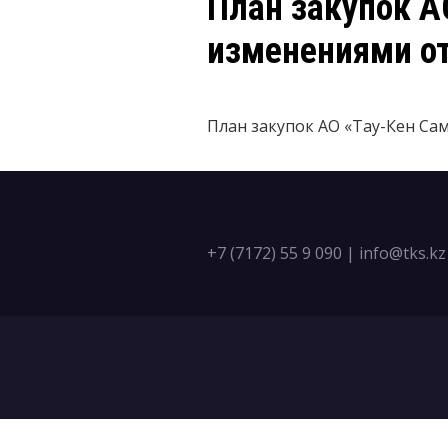
План закупок АО
изменениями от
План закупок АО «Тау-Кен Самр
+7 (7172) 55 9 090
|
info@tks.kz