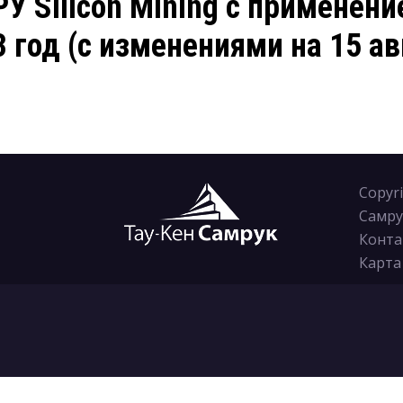
РУ Silicon Mining с применен
 год (с изменениями на 15 ав
Copyr
Самру
Конта
Карта