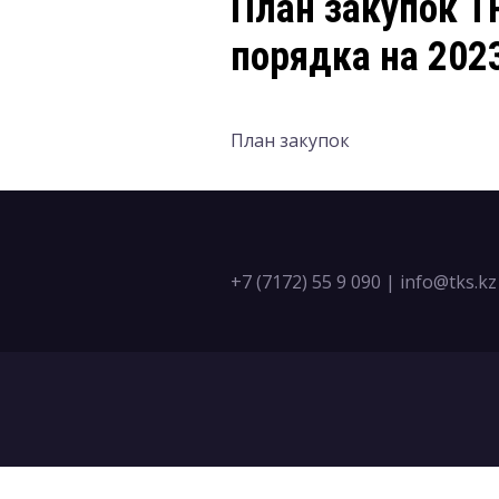
План закупок Т
порядка на 2023
План закупок
+7 (7172) 55 9 090
|
info@tks.kz