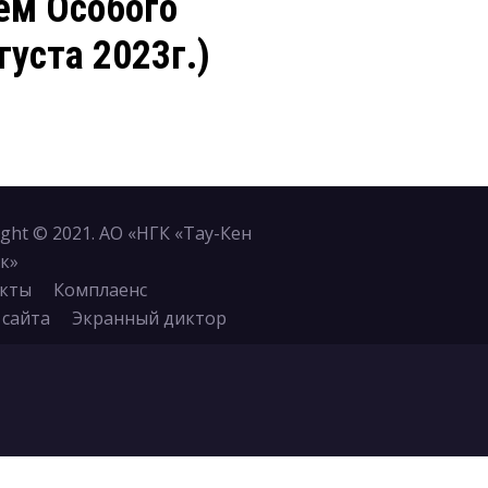
ием Особого
густа 2023г.)
ight © 2021. АО «НГК «Тау-Кен
к»
кты
Комплаенс
 сайта
Экранный диктор