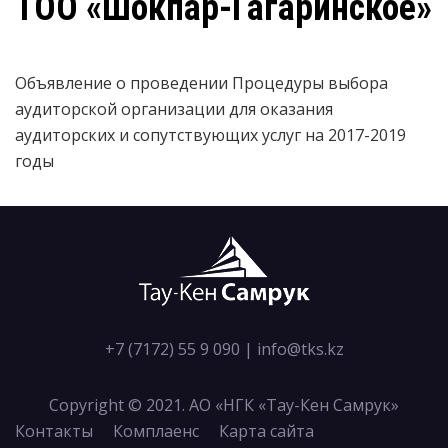
ТОО «Шокпар-Гагаринское»
Объявление о проведении Процедуры выбора
аудиторской организации для оказания
аудиторских и сопутствующих услуг на 2017-2019
годы
+7 (7172) 55 9 090
|
info@tks.kz
Copyright © 2021. АО «НГК «Тау-Кен Самрук»
Контакты
Комплаенс
Карта сайта