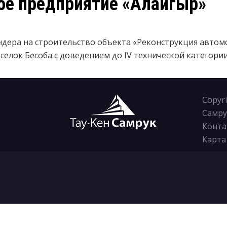
ое предприятие «Алайгыр»
ндера на строительство объекта «Реконструкция авто
елок Бесоба с доведением до IV технической категории
Copyr
Самру
Конта
Карта