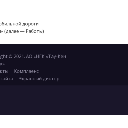
мобильной дороги
» (далее — Работы)
ight © 2021. АО «НГК «Тау-Кен
к»
кты
Комплаенс
 сайта
Экранный диктор