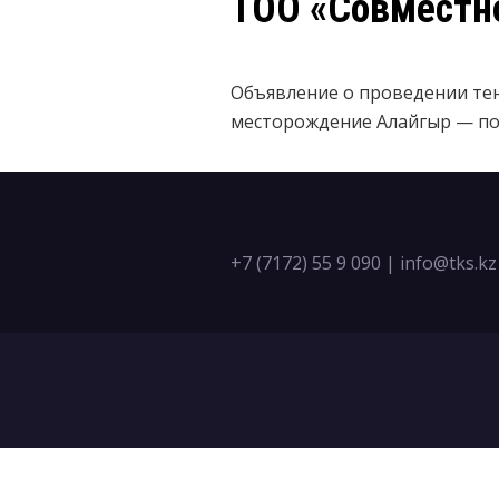
ТОО «Совместн
Объявление о проведении те
месторождение Алайгыр — пос
+7 (7172) 55 9 090
|
info@tks.kz