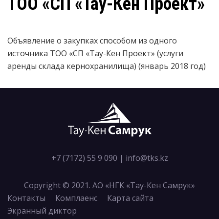
ТОО «СП «Тау-Кен Проект»
Объявление о закупках способом из одного
источника ТОО «СП «Тау-Кен Проект» (услуги
аренды склада кернохранилища) (январь 2018 год)
+7 (7172) 55 9 090
|
info@tks.kz
Copyright © 2021. АО «НГК «Тау-Кен Самрук»
Контакты
Комплаенс
Карта сайта
Экранный диктор