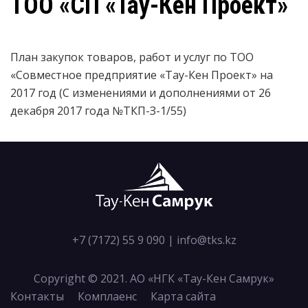
ТОО «СП «Тау-Кен Проект»
План закупок товаров, работ и услуг по ТОО
«Совместное предприятие «Тау-Кен Проект» на
2017 год (С изменениями и дополнениями от 26
декабря 2017 года №ТКП-З-1/55)
+7 (7172) 55 9 090
|
info@tks.kz
Copyright © 2021. АО «НГК «Тау-Кен Самрук»
Контакты
Комплаенс
Карта сайта