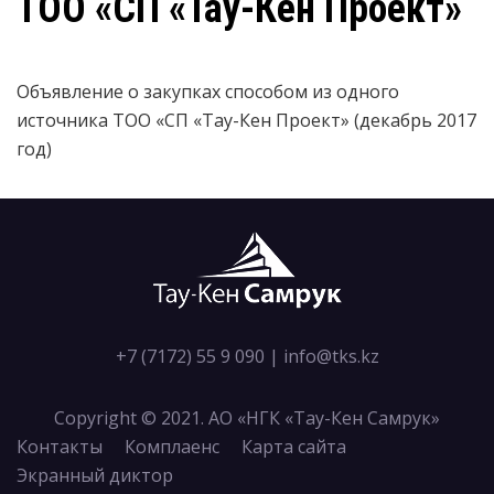
ТОО «СП «Тау-Кен Проект»
Объявление о закупках способом из одного
источника ТОО «СП «Тау-Кен Проект» (декабрь 2017
год)
+7 (7172) 55 9 090
|
info@tks.kz
Copyright © 2021. АО «НГК «Тау-Кен Самрук»
Контакты
Комплаенс
Карта сайта
Экранный диктор