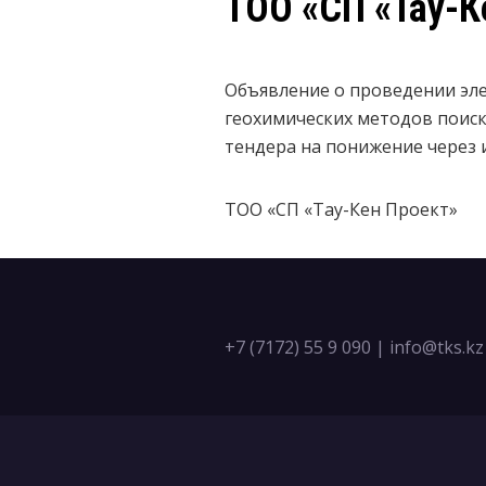
ТОО «СП «Тау-К
Объявление о проведении эле
геохимических методов поиск
тендера на понижение через
ТОО «СП «Тау-Кен Проект»
+7 (7172) 55 9 090
|
info@tks.kz