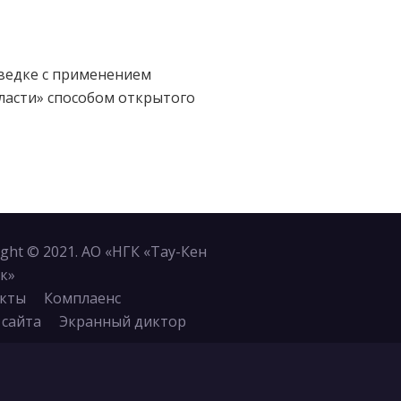
зведке с применением
ласти» способом открытого
ight © 2021. АО «НГК «Тау-Кен
к»
кты
Комплаенс
 сайта
Экранный диктор