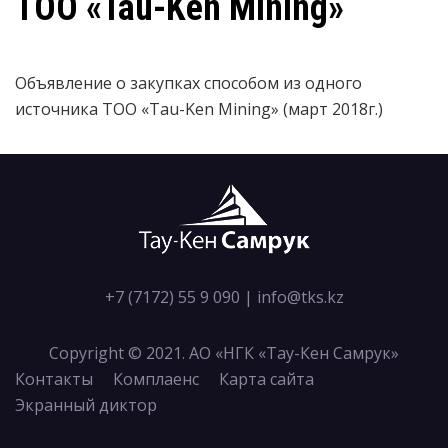
ТОО «Tau-Ken Mining»
Объявление о закупках способом из одного
источника ТОО «Tau-Ken Mining» (март 2018г.)
+7 (7172) 55 9 090
|
info@tks.kz
Copyright © 2021. АО «НГК «Тау-Кен Самрук»
Контакты
Комплаенс
Карта сайта
Экранный диктор