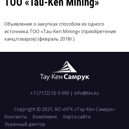
ТОО «Tau-Ken Mining»
Объявление о закупках способом из одного
источника ТОО «Tau-Ken Mining» (приобретение
канцтоваров) (февраль 2018г.)
+7 (7172) 55 9 090
|
info@tks.kz
Copyright © 2021. АО «НГК «Тау-Кен Самрук»
Контакты
Комплаенс
Карта сайта
Экранный диктор