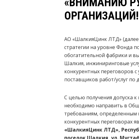
«ВНИМАНИЮ Р
ОРГАНИЗАЦИЙ!!
АО «ШалкияЦинк ЛТД» (далее 
стратегии на уровне Фонда п
обогатительной фабрики и в
Шалкия, инжиниринговые услу
конкурентных переговоров с
поставщиков работ/услуг по 
С целью получения допуска 
необходимо направить в Общ
требованиям, определенным в
конкурентных переговорах я
«ШалкияЦинк ЛТД», Республ
поселок Шалкия, ул. Мустаф