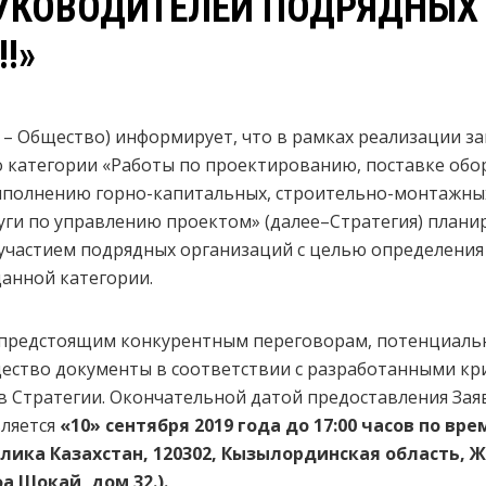
УКОВОДИТЕЛЕЙ ПОДРЯДНЫХ
!»
– Общество) информирует, что в рамках реализации з
о категории «Работы по проектированию, поставке обо
ыполнению горно-капитальных, строительно-монтажных
ги по управлению проектом» (далее–Стратегия) плани
 участием подрядных организаций с целью определени
данной категории.
к предстоящим конкурентным переговорам, потенциал
ество документы в соответствии с разработанными кр
 Стратегии. Окончательной датой предоставления Заяв
вляется
«10» сентября 2019 года до 17:00 часов по вре
ика Казахстан, 120302, Кызылординская область, Ж
а Шокай, дом 32.
).