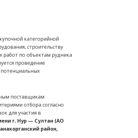
акупочной категорийной
рудования, строительству
 работ по объектам рудника
руется проведение
я потенциальных
ьным поставщикам
итериями отбора согласно
ок для участия в
мени г. Нур — Султан (АО
анакорганский район,